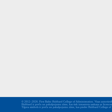
© 2012–2026. First Baltic Hubbard College of Administration. Visas autortiesīb
Hubbard ir preču un pakalpojumu zīme, kas tiek izmantota saskaņa ar licence
Tīģera simbols ir preču un pakalpojumu zīme, kas pieder Hubbard College of Ad