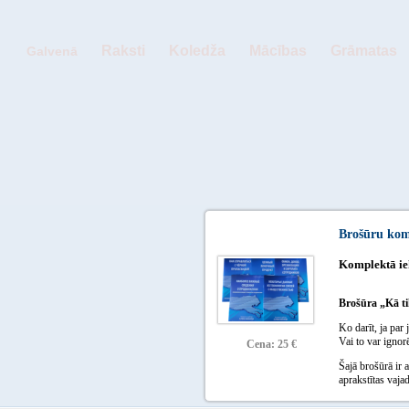
Raksti
Koledža
Mācības
Grāmatas
Galvenā
Brošūru kom
Komplektā ie
Brošūra „Kā t
Ko darīt, ja par
Vai to var ignor
Cena: 25 €
Šajā brošūrā ir a
aprakstītas vaja