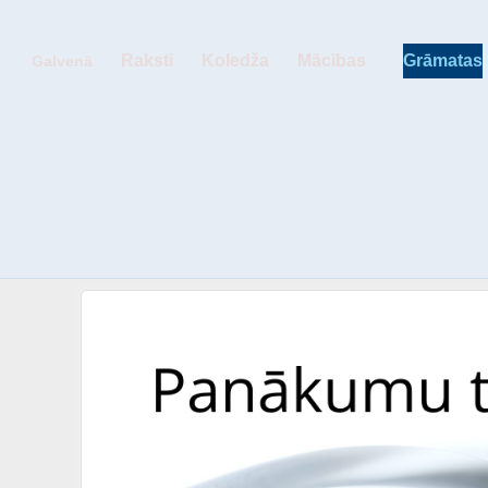
Raksti
Koledža
Mācības
Grāmatas
Galvenā