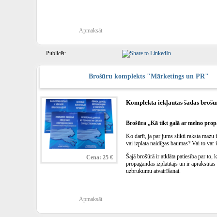
Apmaksāt
Publicēt:
Brošūru komplekts "Mārketings un PR"
Komplektā iekļautas šādas brošū
Brošūra „Kā tikt galā ar melno pro
Ko darīt, ja par jums slikti raksta mazu 
vai izplata naidīgas baumas? Vai to var 
Šajā brošūrā ir atklāta patiesība par to, 
Cena: 25 €
propagandas izplatītājs un ir aprakstīta
uzbrukumu atvairīšanai.
Apmaksāt