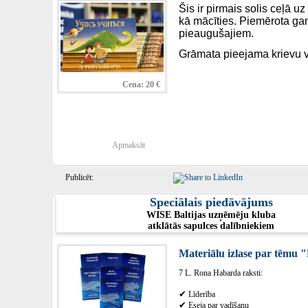
Šis ir pirmais solis ceļā uz 
kā mācīties. Piemērota ga
pieaugušajiem.
Grāmata pieejama krievu 
Cena: 20 €
Apmaksāt
Publicēt:
Speciālais piedāvājums
WISE Baltijas uzņēmēju kluba
atklātās sapulces dalībniekiem
Materiālu izlase par tēmu
7 L. Rona Habarda raksti:
✔
Līderība
✔
Eseja par vadīšanu