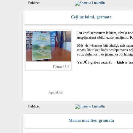
Publicēt:
Ceļš uz laimi, grāmata
Jau kopš senseniem laikiem, cilvēki nodz
nespēja atrast atbildi uz šo jautājumu:
Ka
Mēs visi vēlamies būt laimīgi, mēs sap
zinām, ka ir kaut kāds noslēpumains ceļ
sirds dziļumos mēs jūtam, ka būt laimīg
Vai JŪS gribat uzzināt — kāds ir 
Cena: 18 €
Apmaksāt
Publicēt:
Mācies mācīties, grāmata