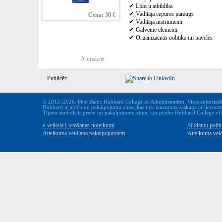
✔
Līderu atbildība
✔
Vadītāja cepures paraugs
Cena: 30 €
✔
Vadītāja instrumenti
✔
Galvenie elementi
✔
Organizācijas politika un pavēles
Materiālu izlase ir krievu valodā
Apmaksāt
* Cenā nav iekļauta piegādes izmaksa.
Publicēt:
Mēs sazināsimies ar Jums, lai precizēt
© 2012–2026. First Baltic Hubbard College of Administration. Visas autortiesīb
Hubbard ir preču un pakalpojumu zīme, kas tiek izmantota saskaņa ar licence
Tīģera simbols ir preču un pakalpojumu zīme, kas pieder Hubbard College of Ad
e-veikala Lietošanas noteikumi
Sīkdatņu polit
Atteikuma veidlapa pakalpojumiem
Atteikuma vei