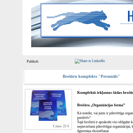
Publicēt:
Brošūru komplekts "Personāls"
Komplektā iekļautas šādas brošū
Brošūra „Organizācijas forma”
Kā noteikt, vai jums ir pilnvērtīga organi
pastāvēs?
Šajā brošūrā ir aprakstīti visi obligātie
Cena: 25 €
nepieciešami pilnvērtīgai organizācijai, 
ilgtermiņa eksistēšanai.