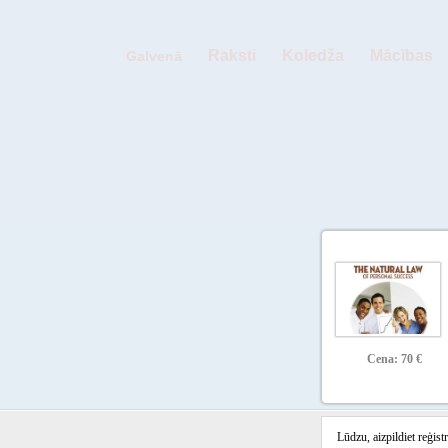
Raksti
Koledža
Mācības
Galvenā
Cena: 70 €
Lūdzu, aizpildiet reģistr