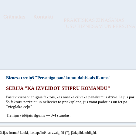
Grāmatas
Kontakti
PRAKTISKAS ZINĀŠANAS
JŪSU BIZNESAM UN PERSON
Biznesa treniņš "Personīgo panākumu dabiskais likums"
SĒRIJA "KĀ IZVEIDOT STIPRU KOMANDU"
Pastāv viens vienīgais faktors, kas nosaka cilvēka panākumus dzīvē. Ja jūs par
šo faktoru neziniet un nelieciet to priekšplānā, jūs varat padoties un iet pa
“vieglāko ceļu”.
Treniņa vidējais ilgums — 3-4 stundas.
ācijas formu! Lauki, kas apzīmēti ar zvaignīti (*), jāaizpilda obligāti.