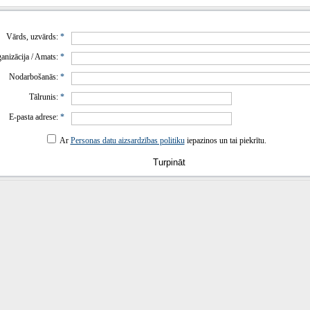
Vārds, uzvārds:
*
anizācija / Amats:
*
Nodarbošanās:
*
Tālrunis:
*
E-pasta adrese:
*
Ar
Personas datu aizsardzības politiku
iepazinos un tai piekrītu.
Turpināt