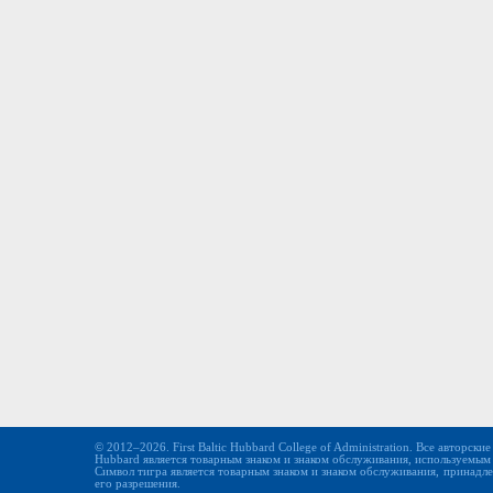
© 2012–2026. First Baltic Hubbard College of Administration. Все авторски
Hubbard является товарным знаком и знаком обслуживания, используемым
Символ тигра является товарным знаком и знаком обслуживания, принадлежа
его разрешения.