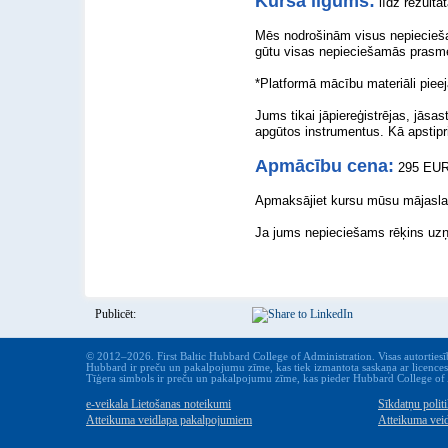
Kursa ilgums
:
līdz rezult
Mēs nodrošinām visus nepieciešam
gūtu visas nepieciešamās prasm
*Platformā mācību materiāli pieej
Jums tikai jāpiereģistrējas, jāsa
apgūtos instrumentus. Kā apstipri
Apmācību cena
:
295 EU
Apmaksājiet kursu mūsu mājasla
Ja jums nepieciešams rēķins uzņ
Publicēt:
© 2012–2026. First Baltic Hubbard College of Administration. Visas autortiesīb
Hubbard ir preču un pakalpojumu zīme, kas tiek izmantota saskaņa ar licence
Tīģera simbols ir preču un pakalpojumu zīme, kas pieder Hubbard College of Ad
e-veikala Lietošanas noteikumi
Sīkdatņu polit
Atteikuma veidlapa pakalpojumiem
Atteikuma vei