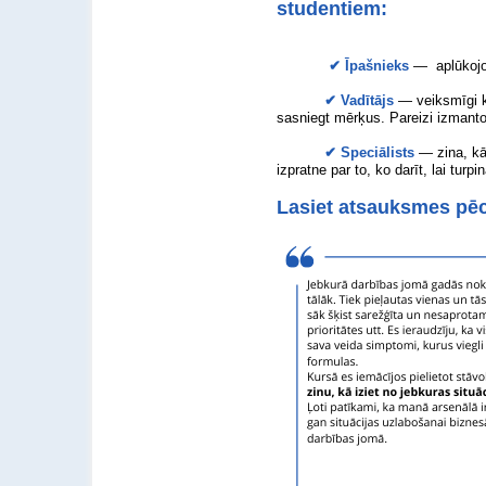
studentiem
:
✔
Īpašnieks
— aplūkojo
✔
Vadītājs
—
veiksmīgi 
sasniegt mērķus. Pareizi izmant
✔
Speciālists
—
zina, k
izpratne par to, ko darīt, lai tu
Lasiet atsauksmes pē