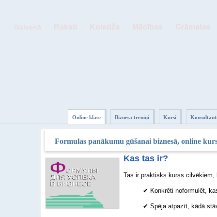
Raksti
Koledža
Mācības
Grāmatas
Galvenā
Online klase
Biznesa treniņi
Kursi
Konsultant
Formulas panākumu gūšanai biznesā, online kur
Kas tas ir?
Tas ir praktisks kurss cilvēkiem,
✔
Konkrēti noformulēt, ka
✔
Spēja atpazīt, kādā stāv