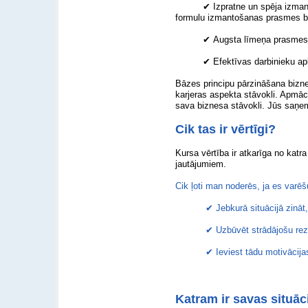
✔
Izpratne un spēja izman
formulu izmantošanas prasmes b
✔
Augsta līmeņa prasmes 
✔
Efektīvas darbinieku
apb
Bāzes principu pārzināšana bizn
karjeras aspekta stāvokli. Apmācī
sava biznesa stāvokli. Jūs saņem
Cik tas ir vērtīgi?
Kursa vērtība ir atkarīga no katra
jautājumiem.
Cik ļoti man noderēs, ja es varēš
✔
Jebkurā situācijā zinā
✔
Uzbūvēt strādājošu rez
✔
Ieviest tādu motivācijas
Katram ir savas situāc