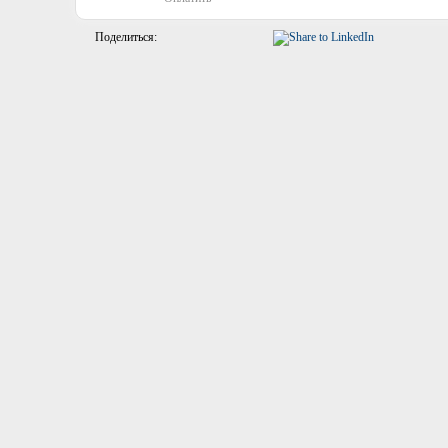
* Цена указана без стоимости дос
Мы свяжемся с вами для уточнения
Поделиться: