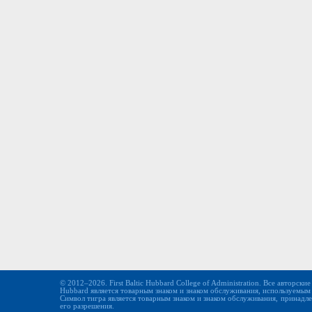
© 2012–2026. First Baltic Hubbard College of Administration. Все авторски
Hubbard является товарным знаком и знаком обслуживания, используемым
Символ тигра является товарным знаком и знаком обслуживания, принадлежа
его разрешения.