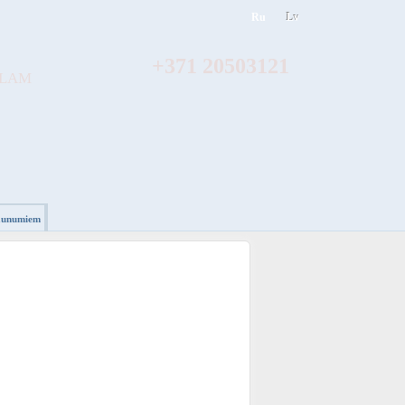
Ru
Lv
+371 20503121
ĀLAM
jaunumiem