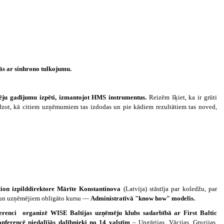
dās ar sinhrono tulkojumu.
ēju gadījumu izpēti, izmantojot HMS instrumentus.
Reizēm šķiet, ka ir grūti
dzot, kā citiem uzņēmumiem tas izdodas un pie kādiem rezultātiem tas noved,
ion izpilddirektore Mārīte Konstantinova
(Latvija) stāstīja par koledžu, par
m un uzņēmējiem obligāto kursu —
Administratīvā "know how" modelis.
erenci organizē WISE Baltijas uzņēmēju klubs sadarbībā ar First Baltic
ferencē piedalījās dalībnieki no 14 valstīm
– Ungārijas, Vācijas, Gruzijas,