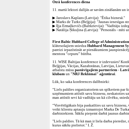
Otrā konferences diena
11. martā lektori dalījās ar savām zināšanām un
▶ Jaroslavs Kaplans (Latvija): "Ētika biznesā."
▶ Marks de Turks (Beļģija): "Jaunas ienesīgas str
▶ Iļja Ermaļkevičs (Baltkrievija): "Vadītāju izde
▶ Natālija Ņikuļina (Latvija): "Personāls ‑ mīti un
First Baltic Hubbard College of Administratio
klātesošajiem sniedza
Hubbard Management S
pareizi iepazīstināt ar pienākumiem jaunpienācēj
mentora “cepuru” būtība.
11. WISE Baltijas konference ir izdevusies! Konf
Beļģijas, Vācijas, Kazahstānas, Latvijas, Lietuvas
atbalstu mūsu
pastāvīgajiem partneriem
‑
Latvi
klubam
un
"NRJ Reklāma
i
" aģentūrai
.
Lūk, ko saka konferences dalībnieki:
“
Liels paldies organizatoriem un spīkeriem par š
uzņēmumiem attīstīt savu biznesu, neskatoties uz
man attīstīt sevi kā vadītāju un kā cilvēku, sniedz 
“
Visvērtīgākais bija paskatīties uz savu biznes
veikt klientu aptauju izmantojot Marka De Turka 
darbiniekiem. Sākšu pieņemt darbā jaunus darbini
"Liels paldies. Tā kā man ir liela darba pieredze, 
kurus sākšu pielietot." I. Ž.