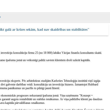
kt galā ar krīzes sekām, kad nav skaidrības un stabilitātes"
investīciju konsultāciju firmu 25 (no 18 000) labāko Vācijas finanšu konsultantu skaitā.
amo īpašumu jomā un veiksmīgi palīdz saviem klientiem droši uzkrāt kapitālu.
estīciju eksperts. Pēc arhitektūras studijām Karlsrūes Tehnoloģiju institūtā viņš izgāja
divi galvenie darbības veidi: konsultāciju un investīciju bizness. Izmantojot Hubbard
muma panākumus un pacēlis to pilnīgi jaunā līmenī.
cīzas ekonomiskās prognozes nekustamā īpašuma jomā. Viņa uzņēmums "Konzept +
rantē augstu rentabilitāti un stabilus ienākumus. Ar viņa palīdzību klienti jau daudzus
i sava kapitāla pārvaldīšanas smalkumus.