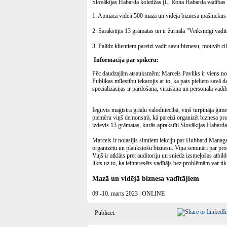
Slovākijas Habarda koledžas (L. Rona Habarda vadības sk
1. Apmāca vidēji 500 mazā un vidējā biznesa īpašniekus
2. Sarakstījis 13 grāmatas un ir žurnāla "Veiksmīgi vadīt
3. Palīdz klientiem pareizi vadīt savu biznesu, motivēt c
Informācija par spīkeru:
Pēc daudzajām atsauksmēm: Marcels Pavliks ir viens no ie
Publikas mīlestību iekarojis ar to, ka pats pielieto savā 
specializācijas ir pārdošana, virzīšana un personāla vadīb
Ieguvis maģistra grādu valodniecībā, viņš turpināja ģi
piemēru viņš demonstrā, kā pareizi organizēt biznesa proc
izdevis 13 grāmatas, kurās aprakstīti Slovākijas Habar
Marcels ir nolasījis simtiem lekciju par Hubbard Manag
organizētu un plaukstošu biznesu. Viņa semināri par produ
Viņš ir atklāts pret auditoriju un sniedz izsmeļošas atbi
likts uz to, ka ieinteresēts vadītājs bez problēmām var ti
Mazā un vidējā biznesa vadītājiem
09.-10. marts 2023 | ONLINE
Publicēt: