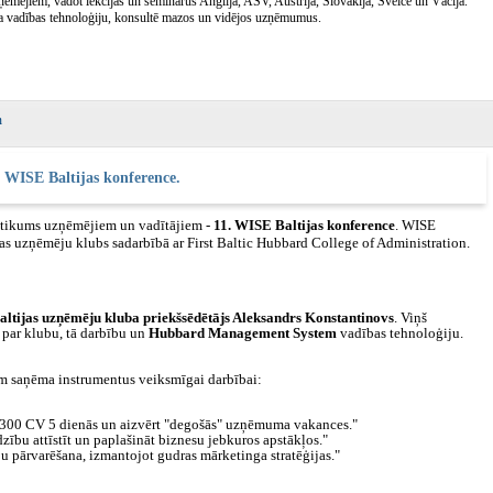
ņēmējiem, vadot lekcijas un seminārus Anglijā, ASV, Austrijā, Slovākijā, Šveicē un Vācijā.
da vadības tehnoloģiju, konsultē mazos un vidējos uzņēmumus.
. WISE Baltijas konference.
notikums uzņēmējiem un vadītājiem ‑
11. WISE Baltijas konference
. WISE
as uzņēmēju klubs sadarbībā ar First Baltic Hubbard College of Administration.
ltijas uzņēmēju kluba
priekšsēdētājs Aleksandrs Konstantinovs
. Viņš
 par klubu, tā darbību un
Hubbard Management System
vadības tehnoloģiju.
em saņēma instrumentus veiksmīgai darbībai:
ā 300 CV 5 dienās un aizvērt "degošās" uzņēmuma vakances."
īdzību attīstīt un paplašināt biznesu jebkuros apstākļos."
 pārvarēšana, izmantojot gudras mārketinga stratēģijas."