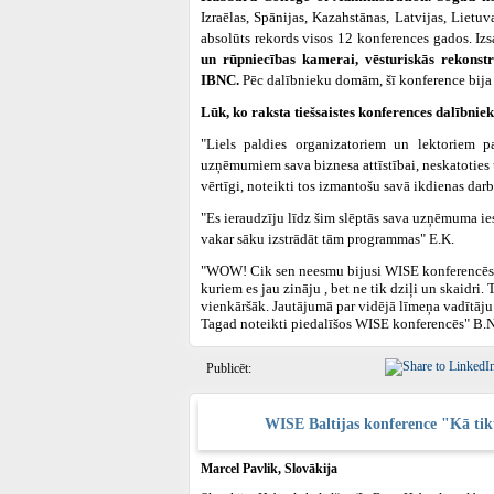
Izraēlas, Spānijas, Kazahstānas, Latvijas, Lietuva
absolūts rekords visos 12 konferences gados. Iz
un rūpniecības kamerai, vēsturiskās rekonst
IBNC.
Pēc dalībnieku domām, šī konference bija 
Lūk, ko raksta tiešsaistes konferences dalībniek
"Liels paldies organizatoriem un lektoriem p
uzņēmumiem sava biznesa attīstībai, neskatoties u
vērtīgi, noteikti tos izmantošu savā ikdienas darbā
"Es ieraudzīju līdz šim slēptās sava uzņēmuma iesp
vakar sāku izstrādāt tām programmas" E.K.
"WOW! Cik sen neesmu bijusi WISE konferencēs. E
kuriem es jau zināju , bet ne tik dziļi un skaidr
vienkāršāk. Jautājumā par vidējā līmeņa vadītāju 
Tagad noteikti piedalīšos WISE konferencēs" B.N
Publicēt:
WISE Baltijas konference "Kā tikt 
Marcel Pavlik, Slovākija