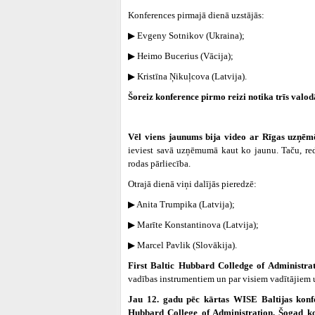
Konferences pirmajā dienā uzstājās:
▶ Evgeny Sotnikov (Ukraina);
▶ Heimo Bucerius (Vācija);
▶ Kristīna Ņikuļcova (Latvija).
Šoreiz konference pirmo reizi notika trīs valo
Vēl viens jaunums bija video ar Rīgas uzņēm
ieviest savā uzņēmumā kaut ko jaunu. Taču, re
rodas pārliecība.
Otrajā dienā viņi dalījās pieredzē:
▶ Anita Trumpika (Latvija);
▶ Marīte Konstantinova (Latvija);
▶ Marcel Pavlik (Slovākija).
First Baltic Hubbard Colledge of Administrat
vadības instrumentiem un par visiem vadītājie
Jau 12. gadu pēc kārtas WISE Baltijas konf
Hubbard College of Administration. Šogad kon