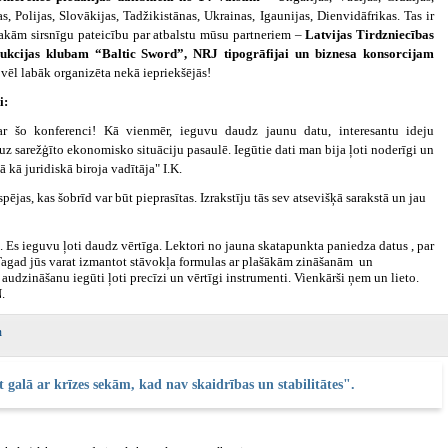
s, Polijas, Slovākijas, Tadžikistānas, Ukrainas, Igaunijas, Dienvidāfrikas. Tas ir
sakām sirsnīgu pateicību par atbalstu mūsu partneriem –
Latvijas Tirdzniecības
rukcijas klubam “Baltic Sword”, NRJ tipogrāfijai un biznesa konsorcijam
vēl labāk organizēta nekā iepriekšējās!
i:
ar šo konferenci! Kā vienmēr, ieguvu daudz jaunu datu, interesantu ideju
z sarežģīto ekonomisko situāciju pasaulē. Iegūtie dati man bija ļoti noderīgi un
 kā juridiskā biroja vadītāja" I.K.
ējas, kas šobrīd var būt pieprasītas. Izrakstīju tās sev atsevišķā sarakstā un jau
s ieguvu ļoti daudz vērtīga. Lektori no jauna skatapunkta paniedza datus , par
i. Tagad jūs varat izmantot stāvokļa formulas ar plašākām zināšanām un
audzināšanu iegūti ļoti precīzi un vērtīgi instrumenti. Vienkārši ņem un lieto.
.
galā ar krīzes sekām, kad nav skaidrības un stabilitātes".