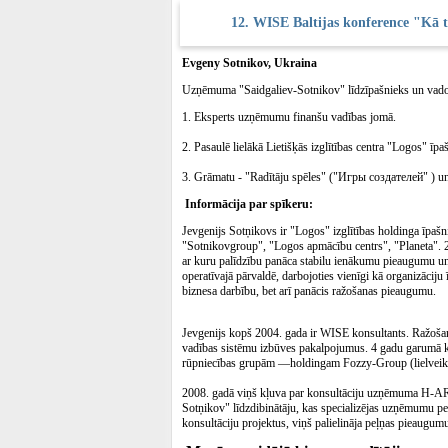
12. WISE Baltijas konference "Kā ti
Evgeny Sotnikov, Ukraina
Uzņēmuma "Saidgaliev-Sotnikov" līdzīpašnieks un vado
1. Eksperts uzņēmumu finanšu vadības jomā.
2. Pasaulē lielākā Lietišķās izglītības centra "Logos" īpa
3. Grāmatu - "Radītāju spēles" ("Игры создателей" ) u
Informācija par spīkeru:
Jevgenijs Sotņikovs ir "Logos" izglītības holdinga īpaš
"Sotnikovgroup", "Logos apmācību centrs", "Planeta". 20
ar kuru palīdzību panāca stabilu ienākumu pieaugumu un 
operatīvajā pārvaldē, darbojoties vienīgi kā organizāciju
biznesa darbību, bet arī panācis ražošanas pieaugumu.
Jevgenijs kopš 2004. gada ir WISE konsultants. Ražošan
vadības sistēmu izbūves pakalpojumus. 4 gadu garumā ko
rūpniecības grupām —holdingam Fozzy-Group (lielveikalu 
2008. gadā viņš kļuva par konsultāciju uzņēmuma H-ART 
Sotņikov" līdzdibinātāju, kas specializējas uzņēmumu pe
konsultāciju projektus, viņš palielināja peļņas pieau