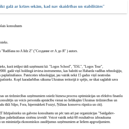
kt galā ar krīzes sekām, kad nav skaidrības un stabilitātes"
šais konsultants
šnieks.
n "Radīšana no A līdz Z" ("Создание от А до Я" ) autors.
nieks, kurā ietilpst tādi uzņēmumi kā: "Logos School", "ESL", "Logos Tour",
00. gadā viņš holdingā ieviesa instrumentus, kas balstīti uz Habarda vadības tehnoloģiju,
paplašināšanos. Pateicoties tehnoloģijai, jau vairāk nekā 15 gadus viņš neatrodas
 īpašnieks. Kopš karadarbības sākuma Ukrainas teritorijā ir spējis, ne tikai saglabāt sava
as un tirdzniecības uzņēmumiem sniedz biznesa procesu optimizācijas un efektīvu finanšu
nsultējis un veicis personāla apmācību vienai no lielākajām Ukrainas tirdzniecības un
tīkli Silpo, Fora, hipermārketi Fozzyi, Ņižinas konservu rūpnīca un citi).
līdzīpašnieku un galveno konsultantu un pēc tam arī par organizācijas "Saidgaliev-
ļņas palielināšanas sistēmu izveidē. Veicot vairāk nekā 60 rezultatīvus izbraukuma
gumu un minimizēja ekonomiskos zaudējumus uzņēmumiem ar lieliem apgrozījumiem.