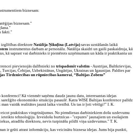
 instrumentiem biznesam:
atēģijas biznesam."
gšana."
 fakti."
n
izglītības direktore
Natālija Ņikuļina (Latvija)
savas uzstāšanās laikā
ystem
instrumentus darbam ar personālu. Natālija skaidri un gaiši paskaidroja, kā
us, kā saprast vai darbinieks ir piemērots uzņēmumam un kāda ir praktikanta un
erencei pievienojās dalībnieki no
trīspadsmit valstīm
‑ Austrijas, Baltkrievijas,
, Turcijas, Čehijas, Uzbekistānas, Ungārijas, Ukrainas un Igaunijas. Paldies par
jas Tirdzniecības un rūpniecības kamerai
,
“Baltijas Zobens”
o konferenci! Kā vienmēr saņēmu daudz jaunu datu, interesantas idejas
 sarežģīto ekonomisko situāciju pasaulē. Katra WISE Baltijas konference palīdz
man vairāk realitātes jaunā laika vienībā. Un tas ir ļoti vērtīgi!” I. K.
u, veicot praktiskus vingrinājumus. No pirmdienas darbiniekiem došu uzdevumu
ieteikto tehnoloģiju. Izveidošu burtnīcas ‑ "cepures" jaunajiem un esošajiem
ekus, atradīšu direktoru, nevis turpināšu pildīt viņa uzdevumus." T. K.
man ir grūti atrast informāciju, kas veicinātu biznesa idejas. Jums bija punkti,