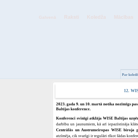
Raksti
Koledža
Mācības
Galvenā
Par koled
12. WIS
2023. gada 9. un 10. martā notika nozīmīgs 
Baltijas konference.
Konferenci svinīgi atklāja WISE Baltijas uzņē
darbību un jaunumiem, kā arī iepazīstināja klā
Centrālās un Austrumeiropas WISE biroja p
atzīmēja, cik svarīgi ir regulāri rīkot šādas konfe