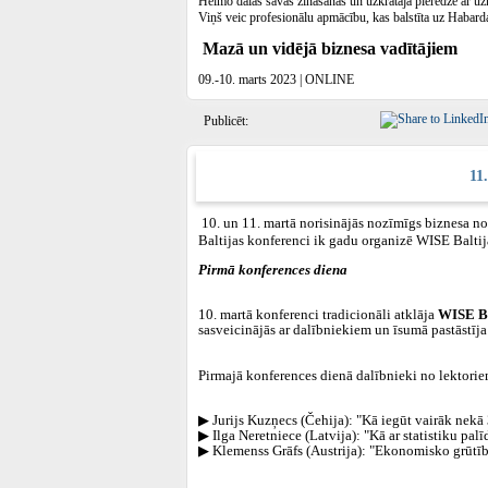
Heimo dalās savās zināšanās un uzkrātajā pieredzē ar uz
Viņš veic profesionālu apmācību, kas balstīta uz Habar
Mazā un vidējā biznesa vadītājiem
09.-10. marts 2023 | ONLINE
Publicēt:
11
10. un 11. martā norisinājās nozīmīgs biznesa 
Baltijas konferenci ik gadu organizē WISE Baltij
Pirmā konferences diena
10. martā konferenci tradicionāli atklāja
WISE Ba
sasveicinājās ar dalībniekiem un īsumā pastāstīja
Pirmajā konferences dienā dalībnieki no lektori
▶ Jurijs Kuzņecs (Čehija): "Kā iegūt vairāk nek
▶ Ilga Neretniece (Latvija): "Kā ar statistiku pal
▶ Klemenss Grāfs (Austrija): "Ekonomisko grūtību