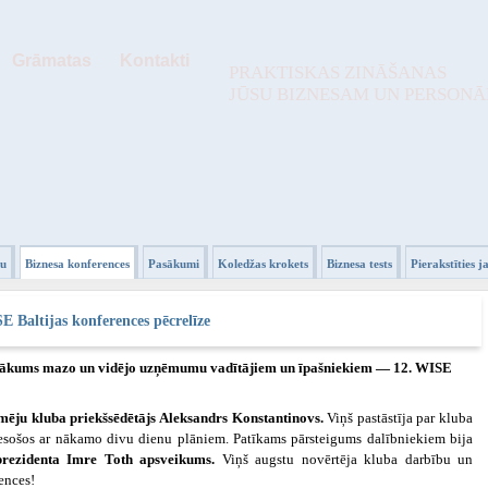
Grāmatas
Kontakti
PRAKTISKAS ZINĀŠANAS
JŪSU BIZNESAM UN PERSON
žu
Biznesa konferences
Pasākumi
Koledžas krokets
Biznesa tests
Pierakstīties 
E Baltijas konferences pēcrelīze
pasākums mazo un vidējo uzņēmumu vadītājiem un īpašniekiem — 12. WISE
mēju kluba priekšsēdētājs Aleksandrs Konstantinovs.
Viņš pastāstīja par kluba
tesošos ar nākamo divu dienu plāniem. Patīkams pārsteigums dalībniekiem bija
rezidenta Imre Toth apsveikums.
Viņš augstu novērtēja kluba darbību un
rences!