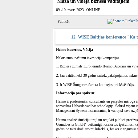
Mazā un vidējā biznesa vadītājiem
09.-10. marts 2023 | ONLINE
Publicēt:
12. WISE Baltijas konference "Kā ti
Heimo Bucerius, Vācija
Nekustamo īpašumu investīciju kompānijas
1. Biznesa žurnāls Euro ierindo Heimo Bucerius un viņa 
2. Jau vairāk nekā 30 gadus sniedz pakalpojumus nekust
3. Ir WISE Štutgartes čartera komitejas priekšsēdētājs.
Informācija par spīkeru:
Heimo ir profesionāls konsultants un pasaules mēroga inv
apmācības Habarda vadības tehnoloģijā. Šobrīd viņam ir 
Management System instrumentus, ir vairojisi sava uzņē
Heimo analizē situāciju tirgū un regulāri publicē pre
Grundbesitz GmbH" veiksmīgi nosaka tos īpašumus, kas ga
gadus ne tikai droši uzkrāj līdzekļus, bet arī ir apguvuš