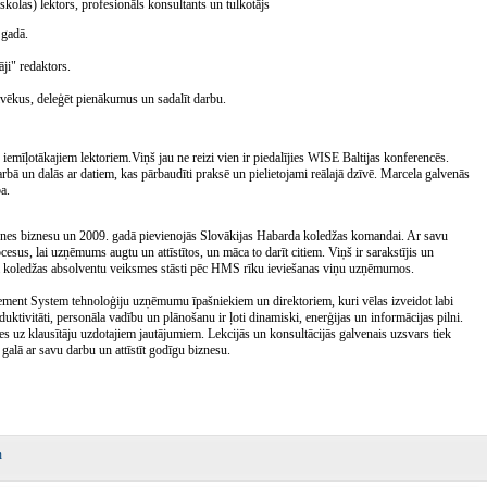
olas) lektors, profesionāls konsultants un tulkotājs
 gadā.
āji" redaktors.
ilvēkus, deleģēt pienākumus un sadalīt darbu.
mīļotākajiem lektoriem.Viņš jau ne reizi vien ir piedalījies WISE Baltijas konferencēs.
darbā un dalās ar datiem, kas pārbaudīti praksē un pielietojami reālajā dzīvē. Marcela galvenās
a.
menes biznesu un 2009. gadā pievienojās Slovākijas Habarda koledžas komandai. Ar savu
esus, lai uzņēmums augtu un attīstītos, un māca to darīt citiem. Viņš ir sarakstījis un
da koledžas absolventu veiksmes stāsti pēc HMS rīku ieviešanas viņu uzņēmumos.
ement System tehnoloģiju uzņēmumu īpašniekiem un direktoriem, kuri vēlas izveidot labi
ktivitāti, personāla vadību un plānošanu ir ļoti dinamiski, enerģijas un informācijas pilni.
ldes uz klausītāju uzdotajiem jautājumiem. Lekcijās un konsultācijās galvenais uzsvars tiek
k galā ar savu darbu un attīstīt godīgu biznesu.