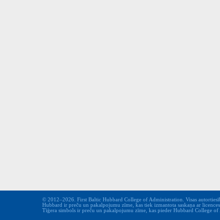
© 2012–2026. First Baltic Hubbard College of Administration. Visas autortiesīb
Hubbard ir preču un pakalpojumu zīme, kas tiek izmantota saskaņa ar licence
Tīģera simbols ir preču un pakalpojumu zīme, kas pieder Hubbard College of Ad