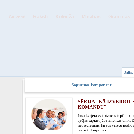
Raksti
Koledža
Mācības
Grāmatas
Galvenā
Online 
Sapratnes komponenti
SĒRIJA "KĀ IZVEIDOT 
KOMANDU"
Jūsu karjera vai bizness ir pilnībā 
spējas saprast jūsu klientus un kolē
nepieciešams, lai jūs varētu nodro
un pakalpojumus.