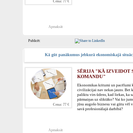
Cena: 77 €
Apmaksāt
Publicēt:
Kā gūt panākumus jebkurā ekonomiskajā situāc
SĒRIJA "KĀ IZVEIDOT 
KOMANDU"
Ekonomikas kritumi un pacēlumi
civilizācijai nav nekas jauns. Bet k
paliktu virs ūdens, kad liekas, ka 
pārmaiņas uz sliktāko? Vai ko jums 
jūsu augošo biznesu vai gūtu vēl
Cena: 77 €
savā profesionālajā darbībā?
Apmaksāt