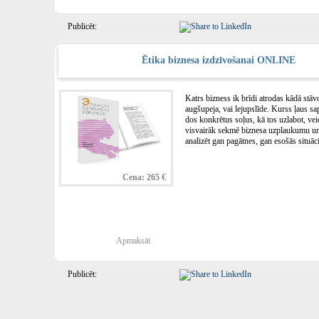
Publicēt:
Ētika biznesa izdzīvošanai ONLINE
Katrs bizness ik brīdi atrodas kādā stāvo
augšupeja, vai lejupslīde. Kurss ļaus sa
dos konkrētus soļus, kā tos uzlabot, vei
visvairāk sekmē biznesa uzplaukumu un 
analizēt gan pagātnes, gan esošās situāci
Cena: 265 €
Apmaksāt
Publicēt: